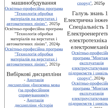
машинобудування
споруд"
,
2025р
Освітньо-професійна програма
Галузь знань 
"Технологія обробки
матеріалів на верстатах і
Електрична інже
автоматичних лініях"
,
2025р
Спеціальність 
Освітньо-професійна програма
Електроенергети
"Технологія обробки
матеріалів на верстатах і
електротехніка
автоматичних лініях"
,
2024р
електромехані
Освітньо-професійна програма
Освітньо-професій
"Технологія обробки
програма "Монтаж
матеріалів на верстатах і
експлуатація
автоматичних лініях"
, 2021р
електроустаткуван
підприємств і цивіл
Вибіркові дисципліни
споруд"
,
2024р
-
Анотація
Освітньо-професій
дисципліни
«
Іноземна мова
програма "Монтаж
(за професійним
експлуатація
спрямуванням)
»
електроустаткуван
-
Анотація
підприємств і цивіл
дисципліни
«
Історія