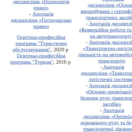
дисципліни
«
Психологія
дисципліни
«Осно
праці
»
випробувань і сертифі
-
Анотація
транспортних засоб
дисципліни
«
Господарське
-
Анотація дисципл
право
»
«Комерційна робота та
на автотранспорті
Освітньо-професійна
-
Анотація дисципл
програма "Туристичне
«Транспортно-логіст
обслуговування"
, 2020 р
діяльність на автомобі
Освітньо-професійна
транспорті»
програма "Туризм"
, 2016 р
-
Анотація
дисципліни
«Транспо
логістичні систем
-
Анотація дисципл
«Основи організації
безпеки руху транспо
засобів»
-
Анотація
дисципліни
«Організ
дорожнього руху та бе
транспортної діяльно