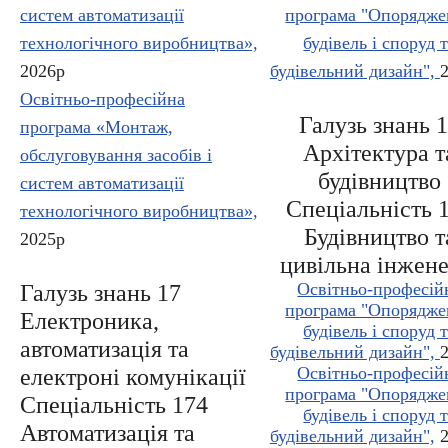
систем автоматизації
програма "Опорядже
технологічного виробництва»,
будівель і споруд 
2026р
будівельний дизайн",
Освітньо-професійна
Галузь знань 
програма «Монтаж,
Архітектура т
обслуговування засобів і
будівництво
систем автоматизації
Спеціальність 
технологічного виробництва»,
Будівництво т
2025р
цивільна інжене
Освітньо-професій
Галузь знань 17
програма "Опорядже
Електроника,
будівель і споруд 
автоматизація та
будівельний дизайн",
Освітньо-професій
електроні комунікації
програма "Опорядже
Спеціальність 174
будівель і споруд 
Автоматизація та
будівельний дизайн",
2