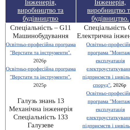
Інженерія,
Інженерія,
виробництво та
виробництво 
будівництво
будівництво.
Спеціальність – G11
Спеціальність 
Машинобудування
Електрична інже
Освітньо-професійна програма
Освітньо-професій
"Верстати та інструменти"
,
програма "Монтаж
2026р
експлуатація
Освітньо-професійна програма
електроустаткуван
"Верстати та інструменти"
,
підприємств і цивіл
2025р
споруд"
,
2026р
Освітньо-професій
Галузь знань 13
програма "Монтаж
Механічна інженерія
експлуатація
Спеціальність 133
електроустаткуван
Галузеве
підприємств і цивіл