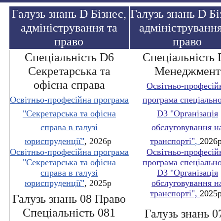
Галузь знань D Бізнес,
Галузь знань D Бі
адміністрування та
адміністрування
право
право
Спеціальність D6
Спеціальність 
Секретарська та
Менеджмент
офісна справа
Освітньо-професій
Освітньо-професійна програма
програма спеціально
"Секретарська та офісна
D3 "Організація
справа в галузі
обслуговування н
юриспруденції"
, 2026р
транспорті"
,
2026
Освітньо-професійна програма
Освітньо-професій
"Секретарська та офісна
програма спеціально
справа в галузі
D3 "Організація
юриспруденції"
, 2025р
обслуговування н
транспорті",
2025
Галузь знань 08 Право
Спеціальність 081
Галузь знань 0