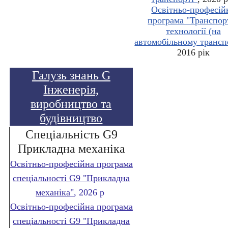
Освітньо-професій
програма "Транспор
технології (на
автомобільному трансп
2016 рік
Галузь знань G
Інженерія,
виробництво та
будівництво
Спеціальність G9
Прикладна механіка
Освітньо-професійна програма
спеціальності G9 "Прикладна
механіка"
, 2026 р
Освітньо-професійна програма
спеціальності G9 "Прикладна