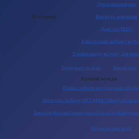
Держзамовлення
Вступнику
Вартість навчання
Дані з ЄДЕБО
Електроний кабінет всту
5 міфів щодо вступу для мол
Здобувачу освіти
Викладачу
Базовий коледж
Плани роботи методичних обєдн
Звіти про роботу МО ЗФПО Маріупольськ
Заклади фахової передвищої освіти Маріупол
Педагогічна рада