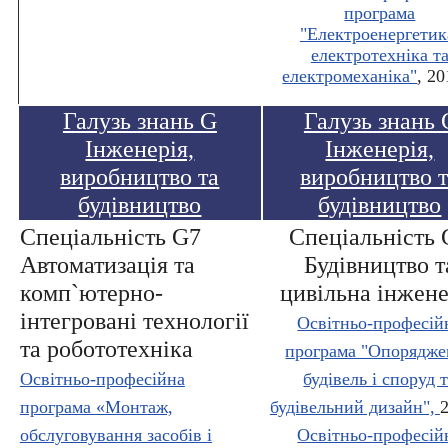
програма
"Електроенергетик
електротехніка т
електромеханіка"
, 2
Галузь знань G
Галузь знань 
Інженерія,
Інженерія,
виробництво та
виробництво 
будівництво
будівництво
Спеціальність G7
Спеціальність 
Автоматизація та
Будівництво т
комп`ютерно-
цивільна інжене
інтегровані технології
Освітньо-професій
та робототехніка
програма "Опорядже
Освітньо-професійна
будівель і споруд 
програма «Монтаж,
будівельний дизайн",
обслуговування засобів і
Освітньо-професій