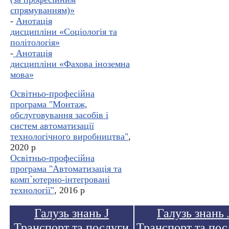
спрямуванням)
»
-
Анотація
дисципліни
«
Соціологія та
політологія
»
-
Анотація
дисципліни
«
Фахова іноземна
мова
»
Освітньо-професійна
програма "Монтаж,
обслуговування засобів і
систем автоматизації
технологічного виробництва"
,
2020 р
Освітньо-професійна
програма "Автоматизація та
комп`ютерно-інтегровані
технології"
, 2016 р
Галузь знань J
Галузь знань 
Транспорт та послуги
Транспорт та пос