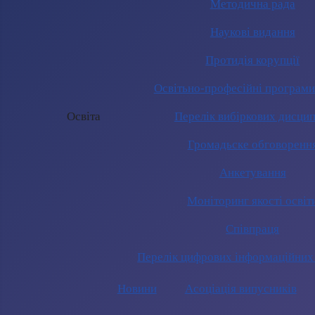
Методична рада
Наукові видання
Протидія корупції
Освітьно-професійні програм
Освіта
Перелік вибіркових дисцип
Громадьске обговоренн
Анкетування
Моніторинг якості освіт
Співпраця
Перелік цифрових інформаційних
Новини
Асоціація випусників