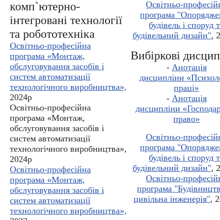
Освітньо-професій
комп`ютерно-
програма "Опорядже
інтегровані технології
будівель і споруд 
та робототехніка
будівельний дизайн"
, 
Освітньо-професійна
Вибіркові дисци
програма «Монтаж,
обслуговування засобів і
-
Анотація
систем автоматизації
дисципліни
«
Психол
технологічного виробництва»,
праці
»
2024р
-
Анотація
Освітньо-професійна
дисципліни
«
Господа
програма «Монтаж,
право
»
обслуговування засобів і
Освітньо-професій
систем автоматизації
програма "Опорядже
технологічного виробництва»,
будівель і споруд 
2024р
будівельний дизайн"
, 
Освітньо-професійна
Освітньо-професій
програма «Монтаж,
програма "Будівництв
обслуговування засобів і
цивільна інженерія"
, 
систем автоматизації
технологічного виробництва»,