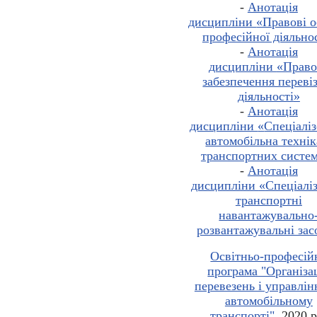
-
Анотація
дисципліни
«Правові 
професійної діяльно
-
Анотація
дисципліни
«Право
забезпечення переві
діяльності
»
-
Анотація
дисципліни
«
Спеціалі
автомобільна технік
транспортних систе
-
Анотація
дисципліни
«
Спеціалі
транспортні
навантажувально
розвантажувальні зас
Освітньо-професій
програма "Організа
перевезень і управлін
автомобільному
транспорті"
, 2020 р