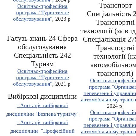
Транспорт
Освітньо-професійна
програма "Туристичне
Спеціальність 
обслуговування"
, 2023 р
Транспортні
технології (за ви
Галузь знань 24 Сфера
Спеціалізація 27
обслуговування
Транспортні
Спеціальність 242
технології (н
Туризм
автомобільно
Освітньо-професійна
транспорті)
програма "Туристичне
Освітньо-професій
обслуговування"
, 2021 р
програма "Організа
перевезень і управлін
Вибіркові дисципліни
автомобільному трансп
- Анотація вибіркової
2024 р
Освітньо-професій
дисципліни
"Безпека туризму"
програма "Організа
- Анотація вибіркової
перевезень і управлін
дисципліни
"Професійний
автомобільному трансп