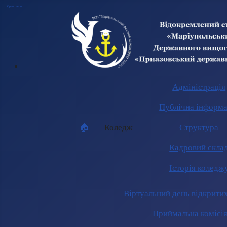
Open menu
Адміністрація
Публічна інформа
🏠︎
Коледж
Структура
Кадровий скла
Історія коледж
Віртуальний день відкрити
Приймальна комісі