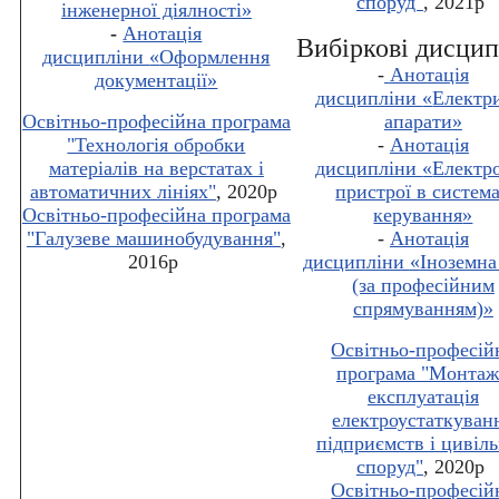
споруд"
, 2021р
інженерної діялності
»
-
Анотація
Вибіркові дисци
дисципліни
«
Оформлення
-
Анотація
документації
»
дисципліни
«
Електр
Освітньо-професійна програма
апарати
»
"Технологія обробки
-
Анотація
матеріалів на верстатах і
дисципліни
«
Електр
автоматичних лініях"
, 2020р
пристрої в систем
Освітньо-професійна програма
керування
»
"Галузеве машинобудування"
,
-
Анотація
2016р
дисципліни
«
Іноземна
(за професійним
спрямуванням)
»
Освітньо-професій
програма "Монтаж
експлуатація
електроустаткуван
підприємств і цивіл
споруд"
, 2020р
Освітньо-професій