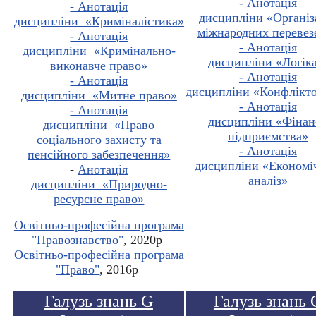
- Анотація
- Анотація
дисципліни
«Організ
дисципліни
«
Криміналістика
»
міжнародних перевез
- Анотація
- Анотація
дисципліни
«
Кримінально-
дисципліни
«Логік
виконавче право
»
- Анотація
- Анотація
дисципліни
«Конфлікто
дисципліни
«
Митне право
»
- Анотація
- Анотація
дисципліни
«Фінан
дисципліни
«
Право
підприємства
»
соціального захисту та
- Анотація
пенсійного забезпечення
»
дисципліни
«Економі
-
Анотація
аналіз
»
дисципліни
«
Природно-
ресурсне право
»
Освітньо-професійна програма
"Правознавство"
, 2020р
Освітньо-професійна програма
"Право"
, 2016р
Галузь знань G
Галузь знань 