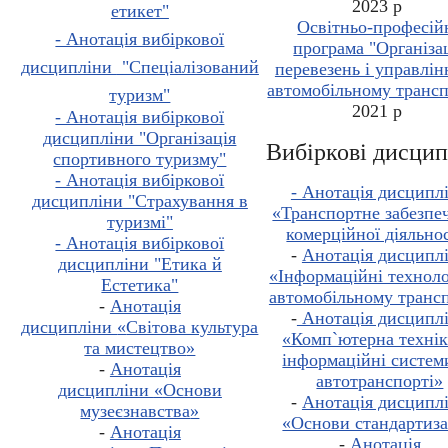
2023 р
етикет"
Освітньо-професій
- Анотація вибіркової
програма "Організа
дисципліни
"Спеціалізований
перевезень і управлін
автомобільному трансп
туризм"
2021 р
- Анотація вибіркової
дисципліни "Організація
Вибіркові дисци
спортивного туризму"
- Анотація вибіркової
- Анотація дисципл
дисципліни "Страхування в
«Транспортне забезпе
туризмі"
комерційної діяльно
- Анотація вибіркової
-
Анотація дисципл
дисципліни "Етика й
«Інформаційні техноло
Естетика"
автомобільному транс
-
Анотація
-
Анотація дисципл
дисципліни
«
Світова культура
«Комп`ютерна технік
та мистецтво
»
інформаційні систем
-
Анотація
автотранспорті»
дисципліни
«
Основи
-
Анотація дисципл
музеєзнавства
»
«Основи стандартиза
-
Анотація
-
Анотація