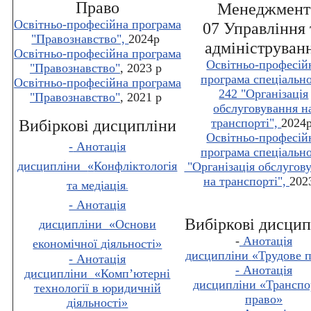
Право
Менеджмент
Освітньо-професійна програма
07 Управління 
"Правознавство",
2024р
адмініструван
Освітньо-професійна програма
Освітньо-професій
"Правознавство"
, 2023 р
програма спеціально
Освітньо-професійна програма
242 "Організація
"Правознавство"
, 2021 р
обслуговування н
транспорті",
2024
Вибіркові дисципліни
Освітньо-професій
-
Анотація
програма спеціально
дисципліни
«
Конфліктологія
"Організація обслугов
на транспорті",
202
та медіація
»
- Анотація
Вибіркові дисци
дисципліни
«Основи
-
Анотація
економічної діяльності
»
дисципліни
«Трудове 
- Анотація
- Анотація
дисципліни
«
Комп’ютерні
дисципліни
«Транспо
технології в юридичній
право
»
діяльності
»