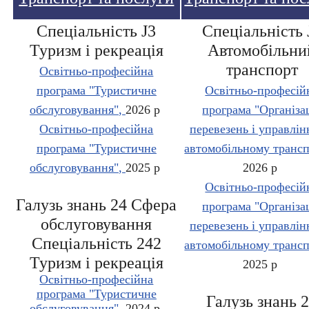
Спеціальність J3
Спеціальність 
Туризм і рекреація
Автомобільни
транспорт
Освітньо-професійна
програма "Туристичне
Освітньо-професій
обслуговування"
,
2026 р
програма "Організа
Освітньо-професійна
перевезень і управлін
програма "Туристичне
автомобільному трансп
обслуговування"
,
2025 р
2026 р
Освітньо-професій
Галузь знань 24 Сфера
програма "Організа
обслуговування
перевезень і управлін
Спеціальність 242
автомобільному трансп
Туризм і рекреація
2025 р
Освітньо-професійна
програма "Туристичне
Галузь знань 
обслуговування"
,
2024 р