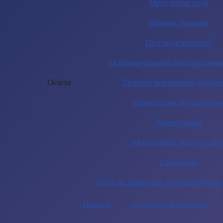
Методична рада
Наукові видання
Протидія корупції
Освітьно-професійні програм
Освіта
Перелік вибіркових дисцип
Громадьске обговоренн
Анкетування
Моніторинг якості освіт
Співпраця
Перелік цифрових інформаційних
Новини
Асоціація випусників