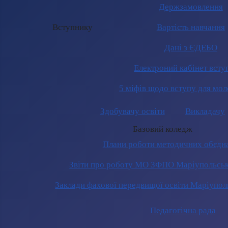
Держзамовлення
Вступнику
Вартість навчання
Дані з ЄДЕБО
Електроний кабінет всту
5 міфів щодо вступу для мол
Здобувачу освіти
Викладачу
Базовий коледж
Плани роботи методичних обєдн
Звіти про роботу МО ЗФПО Маріупольськ
Заклади фахової передвищої освіти Маріупол
Педагогічна рада