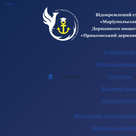
Open menu
Адміністрація
Публічна інформа
🏠︎
Коледж
Структура
Кадровий скла
Історія коледж
Віртуальний день відкрити
Приймальна комісі