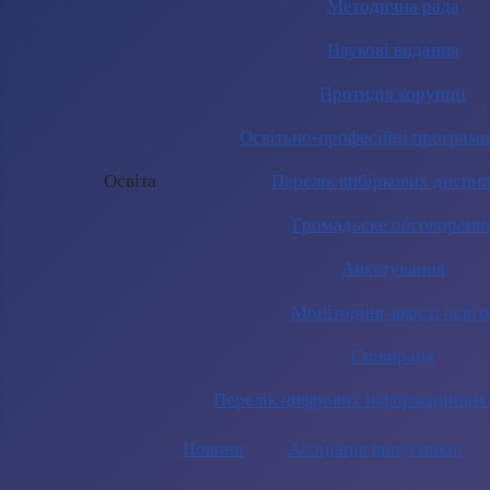
Методична рада
Наукові видання
Протидія корупції
Освітьно-професійні програм
Освіта
Перелік вибіркових дисцип
Громадьске обговоренн
Анкетування
Моніторинг якості освіт
Співпраця
Перелік цифрових інформаційних
Новини
Асоціація випусників