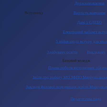
Держзамовлення
Вступнику
Вартість навчання
Дані з ЄДЕБО
Електроний кабінет всту
5 міфів щодо вступу для мол
Здобувачу освіти
Викладачу
Базовий коледж
Плани роботи методичних обєдн
Звіти про роботу МО ЗФПО Маріупольськ
Заклади фахової передвищої освіти Маріупол
Педагогічна рада