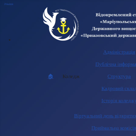
Open menu
Адміністрація
Публічна інформа
🏠︎
Коледж
Структура
Кадровий скла
Історія коледж
Віртуальний день відкрити
Приймальна комісі