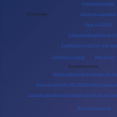
Держзамовлення
Вступнику
Вартість навчання
Дані з ЄДЕБО
Електроний кабінет всту
5 міфів щодо вступу для мол
Здобувачу освіти
Викладачу
Базовий коледж
Плани роботи методичних обєдн
Звіти про роботу МО ЗФПО Маріупольськ
Заклади фахової передвищої освіти Маріупол
Педагогічна рада