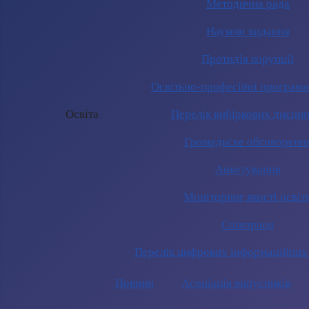
Методична рада
Наукові видання
Протидія корупції
Освітьно-професійні програм
Освіта
Перелік вибіркових дисцип
Громадьске обговоренн
Анкетування
Моніторинг якості освіт
Співпраця
Перелік цифрових інформаційних
Новини
Асоціація випусників