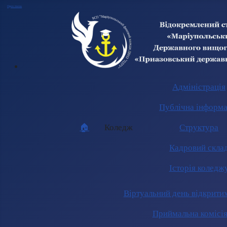
Open menu
Адміністрація
Публічна інформа
🏠︎
Коледж
Структура
Кадровий скла
Історія коледж
Віртуальний день відкрити
Приймальна комісі