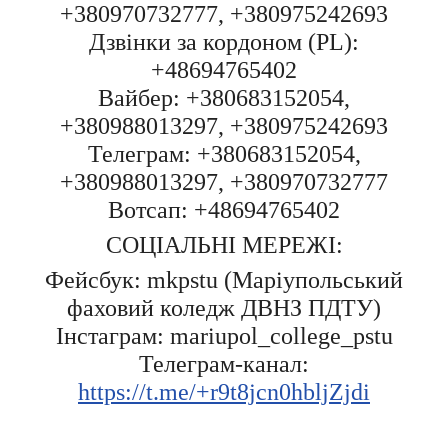
+380970732777, +380975242693
Дзвінки за кордоном (PL):
+48694765402
Вайбер: +380683152054,
+380988013297, +380975242693
Телеграм: +380683152054,
+380988013297, +380970732777
Вотсап: +48694765402
СОЦІАЛЬНІ МЕРЕЖІ:
Фейсбук: mkpstu (Маріупольський
фаховий коледж ДВНЗ ПДТУ)
Інстаграм: mariupol_college_pstu
Телеграм-канал:
https://t.me/+r9t8jcn0hbljZjdi